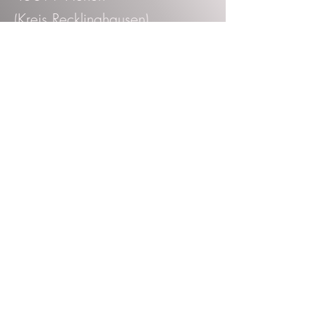
(Kreis Recklinghausen)
KONTAKT
01523-4539077
anna@annareuter.de
ÖFFNUNGSZEITEN
Termine nach Vereinbarung