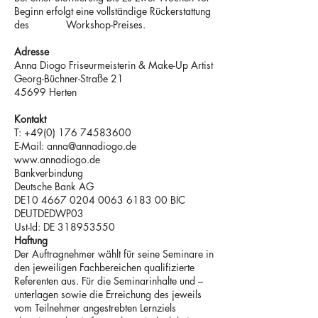
Beginn erfolgt eine vollständige Rückerstattung
des Workshop-Preises.
Adresse
Anna Diogo Friseurmeisterin & Make-Up Artist
Georg-Büchner-Straße 21
45699 Herten
Kontakt
T:
+49(0) 176 74583600
E-Mail: anna@annadiogo.de
www.annadiogo.de
Bankverbindung
Deutsche Bank AG
DE10 4667 0204 0063 6183 00 BIC
DEUTDEDWP03
Ust-Id: DE 318953550
Haftung
Der Auftragnehmer wählt für seine Seminare in
den jeweiligen Fachbereichen qualifizierte
Referenten aus. Für die Seminarinhalte und –
unterlagen sowie die Erreichung des jeweils
vom Teilnehmer angestrebten Lernziels