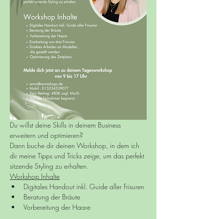
Du willst deine Skills in deinem Business 
erweitern und optimieren? 
Dann buche dir deinen Workshop, in dem ich 
dir meine Tipps und Tricks zeige, um das perfekt 
sitzende Styling zu erhalten.
Workshop Inhalte
﻿﻿Digitales Handout inkl. Guide aller Frisuren
﻿﻿Beratung der Bräute
﻿﻿Vorbereitung der Haare