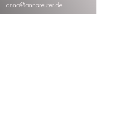
anna@annareuter.de
ÖFFNUNGSZEITEN
Termine nach Vereinbarung
Name
E-Mail-Adresse